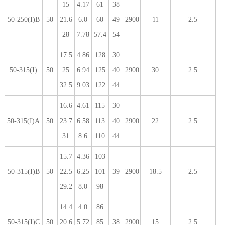
15
4.17
61
38
50-250(I)B
50
21.6
6.0
60
49
2900
11
2.5
28
7.78
57.4
54
17.5
4.86
128
30
50-315(I)
50
25
6.94
125
40
2900
30
2.5
32.5
9.03
122
44
16.6
4.61
115
30
50-315(I)A
50
23.7
6.58
113
40
2900
22
2.5
31
8.6
110
44
15.7
4.36
103
50-315(I)B
50
22.5
6.25
101
39
2900
18.5
2.5
29.2
8.0
98
14.4
4.0
86
50-315(I)C
50
20.6
5.72
85
38
2900
15
2.5