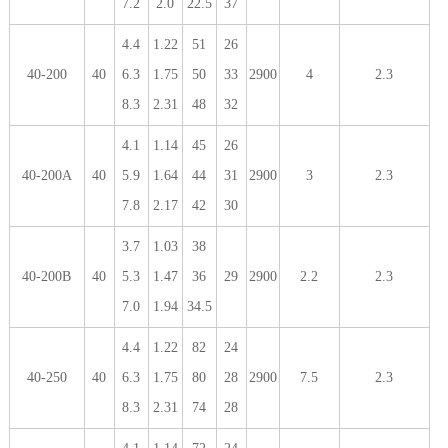
7.2
2.0
22.5
37
4.4
1.22
51
26
40-200
40
6.3
1.75
50
33
2900
4
2.3
8.3
2.31
48
32
4.1
1.14
45
26
40-200A
40
5.9
1.64
44
31
2900
3
2.3
7.8
2.17
42
30
3.7
1.03
38
40-200B
40
5.3
1.47
36
29
2900
2.2
2.3
7.0
1.94
34.5
4.4
1.22
82
24
40-250
40
6.3
1.75
80
28
2900
7.5
2.3
8.3
2.31
74
28