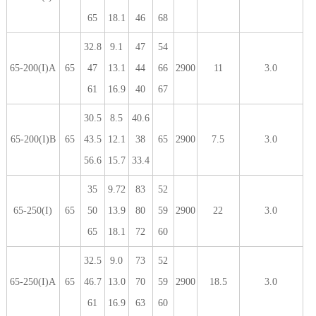
65
18.1
46
68
32.8
9.1
47
54
65-200(I)A
65
47
13.1
44
66
2900
11
3.0
61
16.9
40
67
30.5
8.5
40.6
65-200(I)B
65
43.5
12.1
38
65
2900
7.5
3.0
56.6
15.7
33.4
35
9.72
83
52
65-250(I)
65
50
13.9
80
59
2900
22
3.0
65
18.1
72
60
32.5
9.0
73
52
65-250(I)A
65
46.7
13.0
70
59
2900
18.5
3.0
61
16.9
63
60