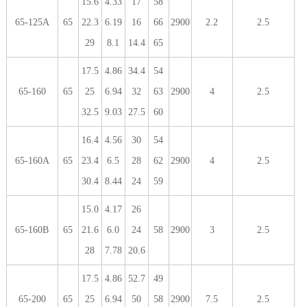
15.6
4.33
17
58
65-125A
65
22.3
6.19
16
66
2900
2.2
2.5
29
8.1
14.4
65
17.5
4.86
34.4
54
65-160
65
25
6.94
32
63
2900
4
2.5
32.5
9.03
27.5
60
16.4
4.56
30
54
65-160A
65
23.4
6.5
28
62
2900
4
2.5
30.4
8.44
24
59
15.0
4.17
26
65-160B
65
21.6
6.0
24
58
2900
3
2.5
28
7.78
20.6
17.5
4.86
52.7
49
65-200
65
25
6.94
50
58
2900
7.5
2.5