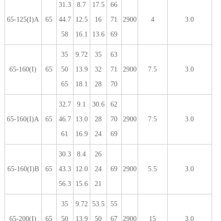
31.3
8.7
17.5
66
65-125(I)A
65
44.7
12.5
16
71
2900
4
3.0
58
16.1
13.6
69
35
9.72
35
63
65-160(I)
65
50
13.9
32
71
2900
7.5
3.0
65
18.1
28
70
32.7
9.1
30.6
62
65-160(I)A
65
46.7
13.0
28
70
2900
7.5
3.0
61
16.9
24
69
30.3
8.4
26
65-160(I)B
65
43.3
12.0
24
69
2900
5.5
3.0
56.3
15.6
21
35
9.72
53.5
55
65-200(I)
65
50
13.9
50
67
2900
15
3.0