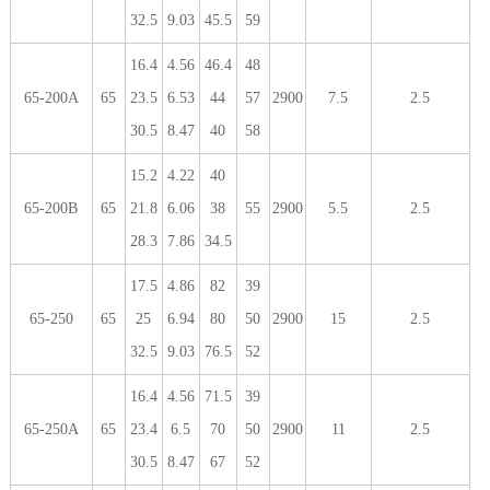
32.5
9.03
45.5
59
16.4
4.56
46.4
48
65-200A
65
23.5
6.53
44
57
2900
7.5
2.5
30.5
8.47
40
58
15.2
4.22
40
65-200B
65
21.8
6.06
38
55
2900
5.5
2.5
28.3
7.86
34.5
17.5
4.86
82
39
65-250
65
25
6.94
80
50
2900
15
2.5
32.5
9.03
76.5
52
16.4
4.56
71.5
39
65-250A
65
23.4
6.5
70
50
2900
11
2.5
30.5
8.47
67
52