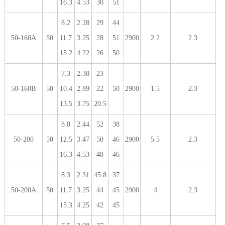
16.3
4.53
30
51
8.2
2.28
29
44
50-160A
50
11.7
3.25
28
51
2900
2.2
2.3
15.2
4.22
26
50
7.3
2.38
23
50-160B
50
10.4
2.89
22
50
2900
1.5
2.3
13.5
3.75
20.5
8.8
2.44
52
38
50-200
50
12.5
3.47
50
46
2900
5.5
2.3
16.3
4.53
48
46
8.3
2.31
45.8
37
50-200A
50
11.7
3.25
44
45
2900
4
2.3
15.3
4.25
42
45