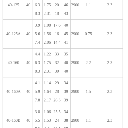
40-125
40
6.3
1.75
20
46
2900
1.1
2.3
8.3
2.31
18
43
3.9
1.08
17.6
40
40-125A
40
5.6
1.56
16
45
2900
0.75
2.3
7.4
2.06
14.4
41
4.4
1.22
33
35
40-160
40
6.3
1.75
32
40
2900
2.2
2.3
8.3
2.31
30
40
4.1
1.14
29
34
40-160A
40
5.9
1.64
28
39
2900
1.5
2.3
7.8
2.17
26.3
39
3.8
1.06
25.5
34
40-160B
40
5.5
1.53
24
38
2900
1.1
2.3