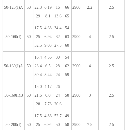
50-125(I)A
50
22.3
6.19
16
66
2900
2.2
2.5
29
8.1
13.6
65
17.5
4.68
34.4
54
50-160(I)
50
25
6.94
32
63
2900
4
2.5
32.5
9.03
27.5
60
16.4
4.56
30
54
50-160(I)A
50
23.4
6.5
28
62
2900
4
2.5
30.4
8.44
24
59
15.0
4.17
26
50-160(I)B
50
21.6
6.0
24
58
2900
3
2.5
28
7.78
20.6
17.5
4.86
52.7
49
50-200(I)
50
25
6.94
50
58
2900
7.5
2.5