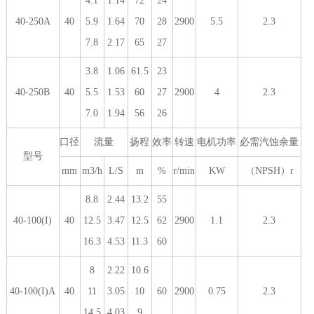
4.1
1.14
72
24
40-250A
40
5.9
1.64
70
28
2900
5.5
2.3
7.8
2.17
65
27
3.8
1.06
61.5
23
40-250B
40
5.5
1.53
60
27
2900
4
2.3
7.0
1.94
56
26
口径
流量
扬程
效率
转速
电机功率
必需汽蚀余量
型号
mm
m3/h
L/S
m
%
r/min
KW
（NPSH）r
8.8
2.44
13.2
55
40-100(I)
40
12.5
3.47
12.5
62
2900
1.1
2.3
16.3
4.53
11.3
60
8
2.22
10.6
40-100(I)A
40
11
3.05
10
60
2900
0.75
2.3
14.5
4.03
9