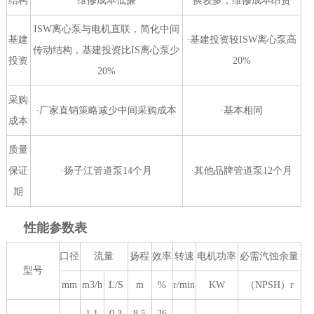
结构
维修成本低廉
换较多，维修成本昂贵
ISW离心泵与电机直联，简化中间
基建
·基建投资较ISW离心泵高
传动结构，基建投资比IS离心泵少
投资
20%
20%
采购
·厂家直销策略减少中间采购成本
·基本相同
成本
质量
保证
·扬子江管道泵14个月
·其他品牌管道泵12个月
期
性能参数表
口径
流量
扬程
效率
转速
电机功率
必需汽蚀余量
型号
mm
m3/h
L/S
m
%
r/min
KW
（NPSH）r
1.1
0.3
8.5
26