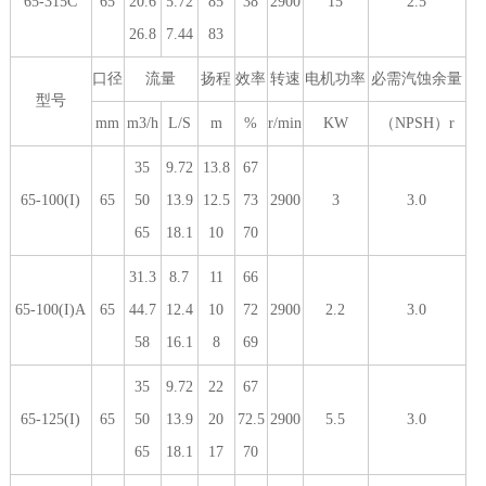
65-315C
65
20.6
5.72
85
38
2900
15
2.5
26.8
7.44
83
口径
流量
扬程
效率
转速
电机功率
必需汽蚀余量
型号
mm
m3/h
L/S
m
%
r/min
KW
（NPSH）r
35
9.72
13.8
67
65-100(I)
65
50
13.9
12.5
73
2900
3
3.0
65
18.1
10
70
31.3
8.7
11
66
65-100(I)A
65
44.7
12.4
10
72
2900
2.2
3.0
58
16.1
8
69
35
9.72
22
67
65-125(I)
65
50
13.9
20
72.5
2900
5.5
3.0
65
18.1
17
70