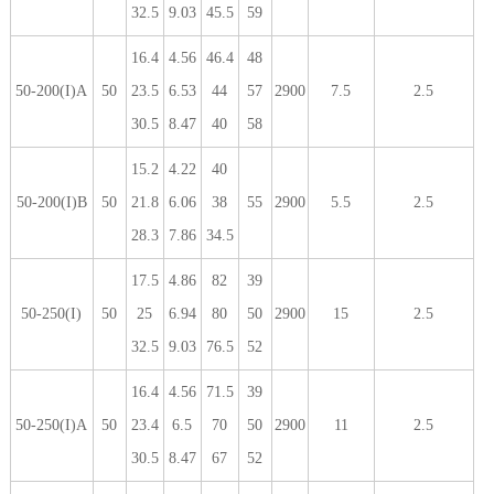
32.5
9.03
45.5
59
16.4
4.56
46.4
48
50-200(I)A
50
23.5
6.53
44
57
2900
7.5
2.5
30.5
8.47
40
58
15.2
4.22
40
50-200(I)B
50
21.8
6.06
38
55
2900
5.5
2.5
28.3
7.86
34.5
17.5
4.86
82
39
50-250(I)
50
25
6.94
80
50
2900
15
2.5
32.5
9.03
76.5
52
16.4
4.56
71.5
39
50-250(I)A
50
23.4
6.5
70
50
2900
11
2.5
30.5
8.47
67
52