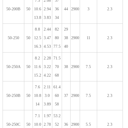
7.5
2.08
37
50-200B
50
10.6
2.94
36
44
2900
3
2.3
13.8
3.83
34
8.8
2.44
82
29
50-250
50
12.5
3.47
80
38
2900
11
2.3
16.3
4.53
77.5
40
8.2
2.28
71.5
50-250A
50
11.6
3.22
70
38
2900
7.5
2.3
15.2
4.22
68
7.6
2.11
61.4
50-250B
50
10.8
3.0
60
37
2900
7.5
2.3
14
3.89
58
7.1
1.97
53.2
50-250C
50
10.0
2.78
52
36
2900
5.5
2.3