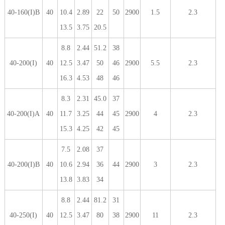
40-160(I)B
40
10.4
2.89
22
50
2900
1.5
2.3
13.5
3.75
20.5
8.8
2.44
51.2
38
40-200(I)
40
12.5
3.47
50
46
2900
5.5
2.3
16.3
4.53
48
46
8.3
2.31
45.0
37
40-200(I)A
40
11.7
3.25
44
45
2900
4
2.3
15.3
4.25
42
45
7.5
2.08
37
40-200(I)B
40
10.6
2.94
36
44
2900
3
2.3
13.8
3.83
34
8.8
2.44
81.2
31
40-250(I)
40
12.5
3.47
80
38
2900
11
2.3