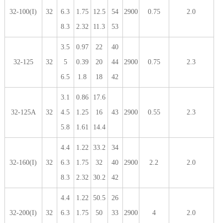
32-100(I)
32
6.3
1.75
12.5
54
2900
0.75
2.0
8.3
2.32
11.3
53
3.5
0.97
22
40
32-125
32
5
0.39
20
44
2900
0.75
2.3
6.5
1.8
18
42
3.1
0.86
17.6
32-125A
32
4.5
1.25
16
43
2900
0.55
2.3
5.8
1.61
14.4
4.4
1.22
33.2
34
32-160(I)
32
6.3
1.75
32
40
2900
2.2
2.0
8.3
2.32
30.2
42
4.4
1.22
50.5
26
32-200(I)
32
6.3
1.75
50
33
2900
4
2.0