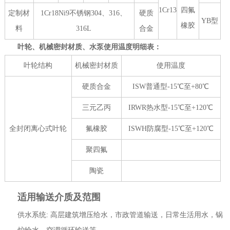
1Cr13
四氟
定制材
1Cr18Ni9不锈钢304、316、
硬质
YB型
橡胶
料
316L
合金
叶轮、机械密封材质、水泵使用温度明细表：
叶轮结构
机械密封材质
使用温度
硬质合金
ISW普通型-15℃至+80℃
三元乙丙
IRWR热水型-15℃至+120℃
全封闭离心式叶轮
氟橡胶
ISWH防腐型-15℃至+120℃
聚四氟
陶瓷
适用输送介质及范围
供水系统: 高层建筑增压给水，市政管道输送，日常生活用水，锅