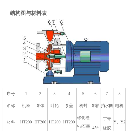
结构图与材料表
序号
1
2
3
4
5
6
7
8
名称
机座
泵体
叶轮
泵盖
机封
泵轴
挡水圈
电机
碳化硅
丁青
材料
HT200
HT200
HT200
HT200
Y、Y2
VS石墨
45#
橡胶