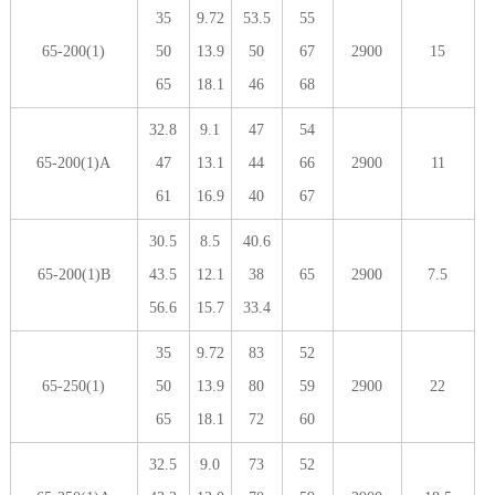
35
9.72
53.5
55
65-200(1)
50
13.9
50
67
2900
15
65
18.1
46
68
32.8
9.1
47
54
65-200(1)A
47
13.1
44
66
2900
11
61
16.9
40
67
30.5
8.5
40.6
65-200(1)B
43.5
12.1
38
65
2900
7.5
56.6
15.7
33.4
35
9.72
83
52
65-250(1)
50
13.9
80
59
2900
22
65
18.1
72
60
32.5
9.0
73
52