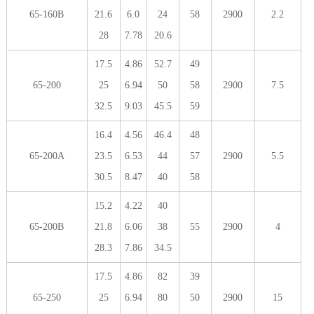
65-160B
21.6
6.0
24
58
2900
2.2
28
7.78
20.6
17.5
4.86
52.7
49
65-200
25
6.94
50
58
2900
7.5
32.5
9.03
45.5
59
16.4
4.56
46.4
48
65-200A
23.5
6.53
44
57
2900
5.5
30.5
8.47
40
58
15.2
4.22
40
65-200B
21.8
6.06
38
55
2900
4
28.3
7.86
34.5
17.5
4.86
82
39
65-250
25
6.94
80
50
2900
15