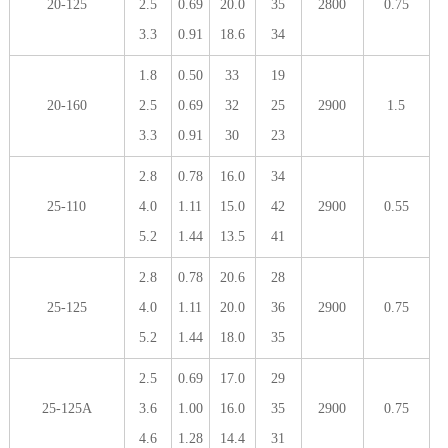
20-125
2.5
0.69
20.0
35
2800
0.75
3.3
0.91
18.6
34
1.8
0.50
33
19
20-160
2.5
0.69
32
25
2900
1.5
3.3
0.91
30
23
2.8
0.78
16.0
34
25-110
4.0
1.11
15.0
42
2900
0.55
5.2
1.44
13.5
41
2.8
0.78
20.6
28
25-125
4.0
1.11
20.0
36
2900
0.75
5.2
1.44
18.0
35
2.5
0.69
17.0
29
25-125A
3.6
1.00
16.0
35
2900
0.75
4.6
1.28
14.4
31