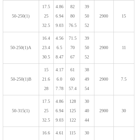
17.5
4.86
82
39
50-250(1)
25
6.94
80
50
2900
15
32.5
9.03
76.5
52
16.4
4.56
71.5
39
50-250(1)A
23.4
6.5
70
50
2900
11
30.5
8.47
67
52
15
4.17
61
38
50-250(1)B
21.6
6.0
60
49
2900
7.5
28
7.78
57.4
54
17.5
4.86
128
30
50-315(1)
25
6.94
125
40
2900
30
32.5
9.03
122
44
16.6
4.61
115
30