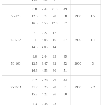
8.8
2.44
21.5
49
50-125
12.5
3.74
20
58
2900
1.5
16.3
4.53
17.8
57
8
2.22
17
50-125A
11
3.05
16
57
2900
1.1
14.5
4.03
14
8.8
2.44
33
45
50-160
12.5
3.47
32
52
2900
3
16.3
4.53
30
51
8.2
2.28
29
44
50-160A
11.7
3.25
28
51
2900
2.2
15.2
4.22
26
50
7.3
2.38
23