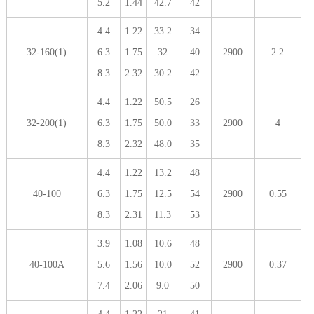
5.2
1.44
42.7
42
4.4
1.22
33.2
34
32-160(1)
6.3
1.75
32
40
2900
2.2
8.3
2.32
30.2
42
4.4
1.22
50.5
26
32-200(1)
6.3
1.75
50.0
33
2900
4
8.3
2.32
48.0
35
4.4
1.22
13.2
48
40-100
6.3
1.75
12.5
54
2900
0.55
8.3
2.31
11.3
53
3.9
1.08
10.6
48
40-100A
5.6
1.56
10.0
52
2900
0.37
7.4
2.06
9.0
50