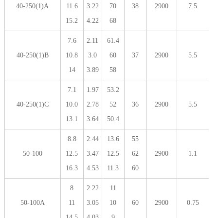
40-250(1)A
11.6
3.22
70
38
2900
7.5
15.2
4.22
68
7.6
2.11
61.4
40-250(1)B
10.8
3.0
60
37
2900
5.5
14
3.89
58
7.1
1.97
53.2
40-250(1)C
10.0
2.78
52
36
2900
5.5
13.1
3.64
50.4
8.8
2.44
13.6
55
50-100
12.5
3.47
12.5
62
2900
1.1
16.3
4.53
11.3
60
8
2.22
11
50-100A
11
3.05
10
60
2900
0.75
14.5
4.03
9