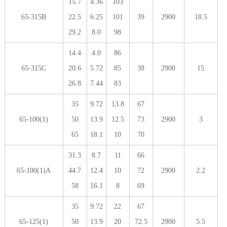
15.7
4.36
103
65-315B
22.5
6.25
101
39
2900
18.5
29.2
8.0
98
14.4
4.0
86
65-315C
20.6
5.72
85
38
2900
15
26.8
7.44
83
35
9.72
13.8
67
65-100(1)
50
13.9
12.5
73
2900
3
65
18.1
10
70
31.3
8.7
11
66
65-100(1)A
44.7
12.4
10
72
2900
2.2
58
16.1
8
69
35
9.72
22
67
65-125(1)
50
13.9
20
72.5
2900
5.5