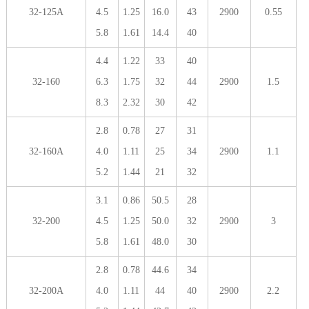
32-125A
4.5
1.25
16.0
43
2900
0.55
5.8
1.61
14.4
40
4.4
1.22
33
40
32-160
6.3
1.75
32
44
2900
1.5
8.3
2.32
30
42
2.8
0.78
27
31
32-160A
4.0
1.11
25
34
2900
1.1
5.2
1.44
21
32
3.1
0.86
50.5
28
32-200
4.5
1.25
50.0
32
2900
3
5.8
1.61
48.0
30
2.8
0.78
44.6
34
32-200A
4.0
1.11
44
40
2900
2.2