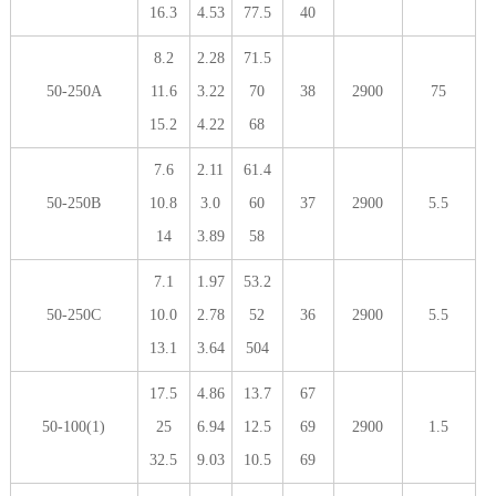
16.3
4.53
77.5
40
8.2
2.28
71.5
50-250A
11.6
3.22
70
38
2900
75
15.2
4.22
68
7.6
2.11
61.4
50-250B
10.8
3.0
60
37
2900
5.5
14
3.89
58
7.1
1.97
53.2
50-250C
10.0
2.78
52
36
2900
5.5
13.1
3.64
504
17.5
4.86
13.7
67
50-100(1)
25
6.94
12.5
69
2900
1.5
32.5
9.03
10.5
69