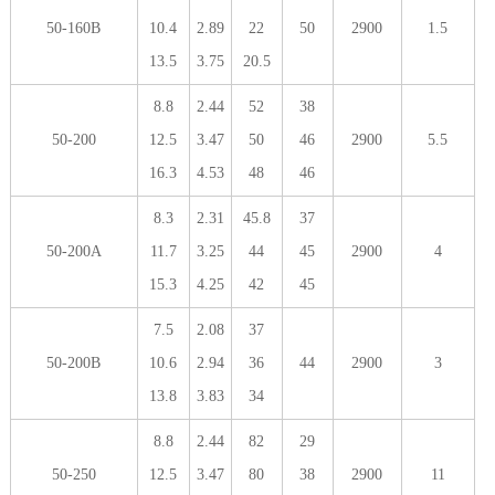
50-160B
10.4
2.89
22
50
2900
1.5
13.5
3.75
20.5
8.8
2.44
52
38
50-200
12.5
3.47
50
46
2900
5.5
16.3
4.53
48
46
8.3
2.31
45.8
37
50-200A
11.7
3.25
44
45
2900
4
15.3
4.25
42
45
7.5
2.08
37
50-200B
10.6
2.94
36
44
2900
3
13.8
3.83
34
8.8
2.44
82
29
50-250
12.5
3.47
80
38
2900
11