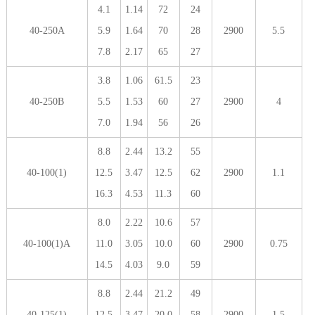
4.1
1.14
72
24
40-250A
5.9
1.64
70
28
2900
5.5
7.8
2.17
65
27
3.8
1.06
61.5
23
40-250B
5.5
1.53
60
27
2900
4
7.0
1.94
56
26
8.8
2.44
13.2
55
40-100(1)
12.5
3.47
12.5
62
2900
1.1
16.3
4.53
11.3
60
8.0
2.22
10.6
57
40-100(1)A
11.0
3.05
10.0
60
2900
0.75
14.5
4.03
9.0
59
8.8
2.44
21.2
49
40-125(1)
12.5
3.47
20.0
58
2900
1.5