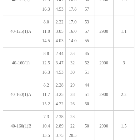
16.3
4.53
17.8
57
8.0
2.22
17.0
53
40-125(1)A
11.0
3.05
16.0
57
2900
1.1
14.5
4.03
14.0
55
8.8
2.44
33
45
40-160(1)
12.5
3.47
32
52
2900
3
16.3
4.53
30
51
8.2
2.28
29
44
40-160(1)A
11.7
3.25
28
51
2900
2.2
15.2
4.22
26
50
7.3
2.38
23
40-160(1)B
10.4
2.89
22
50
2900
1.5
13.5
3.75
20.5