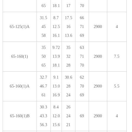
65
18.1
17
70
31.5
8.7
17.5
66
65-125(1)A
45
12.5
16
71
2900
4
58
16.1
13.6
69
35
9.72
35
63
65-160(1)
50
13.9
32
71
2900
7.5
65
18.1
28
70
32.7
9.1
30.6
62
65-160(1)A
46.7
13.0
28
70
2900
5.5
61
16.9
24
69
30.3
8.4
26
65-160(1)B
43.3
12.0
24
69
2900
4
56.3
15.6
21