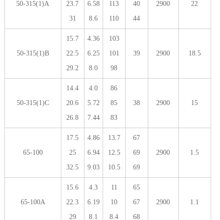
50-315(1)A
23.7
6.58
113
40
2900
22
31
8.6
110
44
15.7
4.36
103
50-315(1)B
22.5
6.25
101
39
2900
18.5
29.2
8.0
98
14.4
4.0
86
50-315(1)C
20.6
5.72
85
38
2900
15
26.8
7.44
83
17.5
4.86
13.7
67
65-100
25
6.94
12.5
69
2900
1.5
32.5
9.03
10.5
69
15.6
4.3
11
65
65-100A
22.3
6.19
10
67
2900
1.1
29
8.1
8.4
68