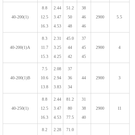
8.8
2.44
51.2
38
40-200(1)
12.5
3.47
50
46
2900
5.5
16.3
4.53
48
46
8.3
2.31
45.0
37
40-200(1)A
11.7
3.25
44
45
2900
4
15.3
4.25
42
45
7.5
2.08
37
40-200(1)B
10.6
2.94
36
44
2900
3
13.8
3.83
34
8.8
2.44
81.2
31
40-250(1)
12.5
3.47
80
38
2900
11
16.3
4.53
77.5
40
8.2
2.28
71.0