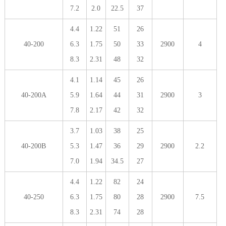
7.2
2.0
22.5
37
4.4
1.22
51
26
40-200
6.3
1.75
50
33
2900
4
8.3
2.31
48
32
4.1
1.14
45
26
40-200A
5.9
1.64
44
31
2900
3
7.8
2.17
42
32
3.7
1.03
38
25
40-200B
5.3
1.47
36
29
2900
2.2
7.0
1.94
34.5
27
4.4
1.22
82
24
40-250
6.3
1.75
80
28
2900
7.5
8.3
2.31
74
28