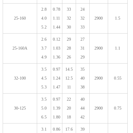
2.8
0.78
33
24
25-160
4.0
1.11
32
32
2900
1.5
5.2
1.44
30
33
2.6
0.12
29
27
25-160A
3.7
1.03
28
31
2900
1.1
4.9
1.36
26
29
3.5
0.97
14.5
35
32-100
4.5
1.24
12.5
40
2900
0.55
5.3
1.47
11
38
3.5
0.97
22
40
30-125
5.0
1.39
20
44
2900
0.75
6.5
1.80
18
42
3.1
0.86
17.6
39