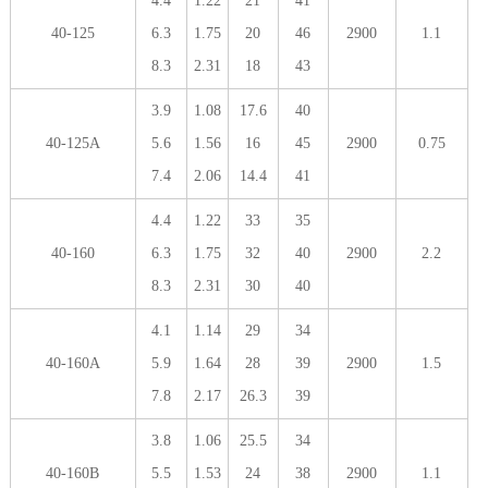
4.4
1.22
21
41
40-125
6.3
1.75
20
46
2900
1.1
8.3
2.31
18
43
3.9
1.08
17.6
40
40-125A
5.6
1.56
16
45
2900
0.75
7.4
2.06
14.4
41
4.4
1.22
33
35
40-160
6.3
1.75
32
40
2900
2.2
8.3
2.31
30
40
4.1
1.14
29
34
40-160A
5.9
1.64
28
39
2900
1.5
7.8
2.17
26.3
39
3.8
1.06
25.5
34
40-160B
5.5
1.53
24
38
2900
1.1