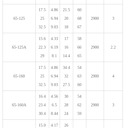
17.5
4.86
21.5
60
65-125
25
6.94
20
68
2900
3
32.5
9.03
18
67
15.6
4.33
17
58
65-125A
22.3
6.19
16
66
2900
2.2
29
8.1
14.4
65
17.5
4.86
34.4
54
65-160
25
6.94
32
63
2900
4
32.5
9.03
27.5
60
16.4
4.56
30
54
65-160A
23.4
6.5
28
62
2900
3
30.4
8.44
24
59
15.0
4.17
26