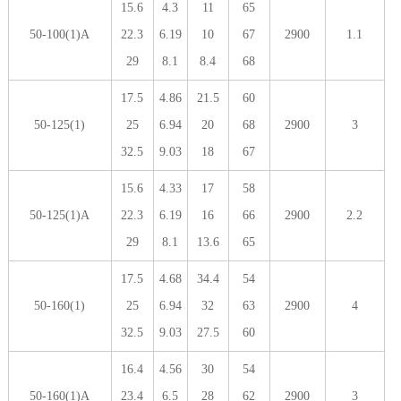
15.6
4.3
11
65
50-100(1)A
22.3
6.19
10
67
2900
1.1
29
8.1
8.4
68
17.5
4.86
21.5
60
50-125(1)
25
6.94
20
68
2900
3
32.5
9.03
18
67
15.6
4.33
17
58
50-125(1)A
22.3
6.19
16
66
2900
2.2
29
8.1
13.6
65
17.5
4.68
34.4
54
50-160(1)
25
6.94
32
63
2900
4
32.5
9.03
27.5
60
16.4
4.56
30
54
50-160(1)A
23.4
6.5
28
62
2900
3