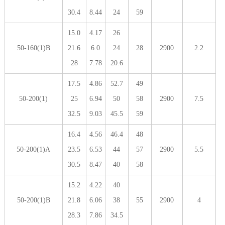
30.4
8.44
24
59
15.0
4.17
26
50-160(1)B
21.6
6.0
24
28
2900
2.2
28
7.78
20.6
17.5
4.86
52.7
49
50-200(1)
25
6.94
50
58
2900
7.5
32.5
9.03
45.5
59
16.4
4.56
46.4
48
50-200(1)A
23.5
6.53
44
57
2900
5.5
30.5
8.47
40
58
15.2
4.22
40
50-200(1)B
21.8
6.06
38
55
2900
4
28.3
7.86
34.5