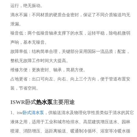
运行，绝无振动。
滴水不漏：不同材质的硬质合金密封，保证了不同介质输送均无
泄漏。
噪音低：两个低噪音轴承支撑下的水泵，运转平稳，除电机微弱
声响，基本无噪音。
故障率低：结构简单合理，关键部分采用国际一流品质；配套，
整机无故障工作时间大大提高。
维修方便：更换密封、轴承，简易方便。
占地更省：出口可向左、向右、向上三个方向，便于管道布置安
装，节省空间。
ISWR卧式
热水泵
主要用途
1、isw
卧式清水泵
，供输送清水及物理化学性质类似于清水的其它
液体之用，适用于工业和城市给排
水、高层建筑增压送水、园林
喷灌、消防增压、远距离输送、暖通制冷循环、浴室等冷暖水循