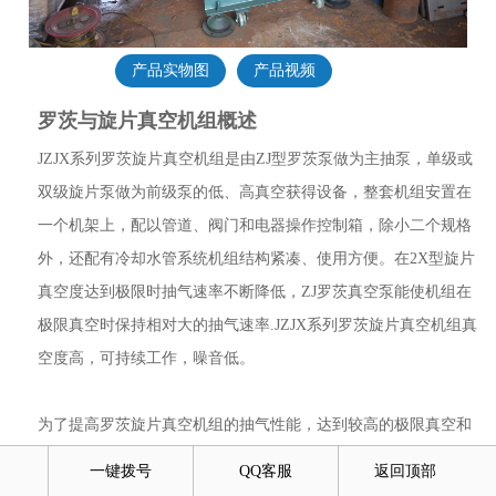
产品实物图
产品视频
罗茨与旋片真空机组概述
JZJX系列罗茨旋片真空机组是由ZJ型罗茨泵做为主抽泵，单级或
双级旋片泵做为前级泵的低、高真空获得设备，整套机组安置在
一个机架上，配以管道、阀门和电器操作控制箱，除小二个规格
外，还配有冷却水管系统机组结构紧凑、使用方便。在2X型旋片
真空度达到极限时抽气速率不断降低，ZJ罗茨真空泵能使机组在
极限真空时保持相对大的抽气速率.JZJX系列罗茨旋片真空机组真
空度高，可持续工作，噪音低。
为了提高罗茨旋片真空机组的抽气性能，达到较高的极限真空和
改善在低入口压力时的抽速特性及对大型真空机组配用较小规格
一键拨号
QQ客服
返回顶部
的前极泵，罗茨旋片真空机组也有由二级罗茨真空泵串联的三级