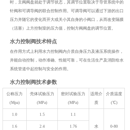
时，主阀阀盘就处于调节状态，其调节位置取决于导管系统中的
针阀和可调导阀的联合控制作用。可调导阀可以通过下游的出口
压力并随它的变化而开大或关小其自身的小阀口，从而改变隔膜
（活塞）上方控制室的压力值，控制方阀阀盘的调节位置。
水力控制阀技术特点
在作用方式上利用水力控制阀内介质自身压力及液压系统操作，
并能自动控制，动作准确、性能可靠，可在生活生产及消防给水
系统管道中起控制与安全的作用。
水力控制阀技术参数
公称压力
壳体试验压力
密封试验压力
适用介
介质温度
(Mpa)
(MPa)
(MPa)
质
(℃)
1.0
1.5
1.1
1.6
2.4
1.76
水
0-80