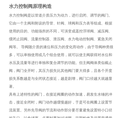
水力控制阀原理构造
水力控制阀是以管道介质压力为动力，进行启闭、调节的阀门。
它由一个主阀和附设的导管、针阀、球阀和压力表等组成、根据
使用的目的、功能场所的不同，可演变成遥控浮球阀、减压阀、
缓闭止回阀、流量控制器、泄压阀、水力电动控制阀、紧急关闭
阀等。 导阀随介质的液位和压力的变化而动作，由于导阀种类很
多，可以单独使用或几个组合使用，就可以使主阀获得对水位和
水压及流量等进行单独和复合调节的功能。但主阀阀体类似截止
阀，阀门全开时，其压力损失比其他阀门要大得多，且各个开度
损失系数越是与全闭状态接近，越是剧增，阀门口径越大就越显
著。
具有上述特性的阀门，在接近阀瓣的动作加速，易发生水锤的冲
击，接近全闭时，阀门动作越缓慢越好，于是可在阀瓣上设置节
流装置。另外先导阀的节流和动作部分要尽量避免设置特小口径