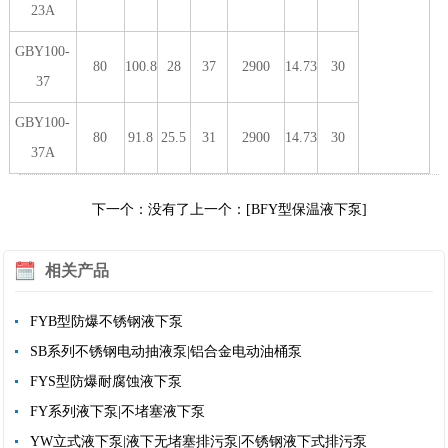
23A
GBY100-
80
100.8
28
37
2900
14.73
30
37
GBY100-
80
91.8
25.5
31
2900
14.73
30
37A
下一个：没有了
上一个：[BFY型保温液下泵]
相关产品
FYB型防爆不锈钢液下泵
SB系列不锈钢电动抽液泵|铝合金电动油桶泵
FYS型防爆耐腐蚀液下泵
FY系列液下泵|不堵塞液下泵
YW立式液下泵|液下无堵塞排污泵|不锈钢液下式排污泵