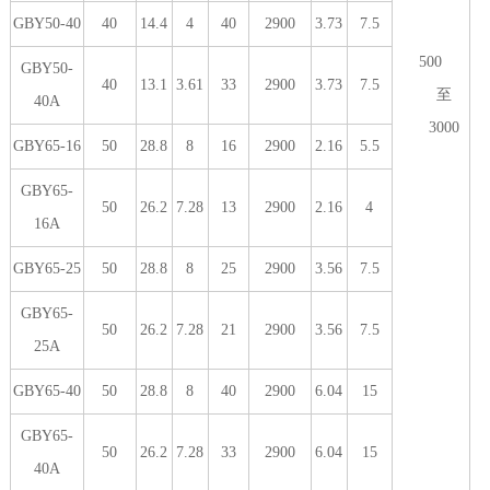
GBY50-40
40
14.4
4
40
2900
3.73
7.5
500
GBY50-
40
13.1
3.61
33
2900
3.73
7.5
至
40A
3000
GBY65-16
50
28.8
8
16
2900
2.16
5.5
GBY65-
50
26.2
7.28
13
2900
2.16
4
16A
GBY65-25
50
28.8
8
25
2900
3.56
7.5
GBY65-
50
26.2
7.28
21
2900
3.56
7.5
25A
GBY65-40
50
28.8
8
40
2900
6.04
15
GBY65-
50
26.2
7.28
33
2900
6.04
15
40A