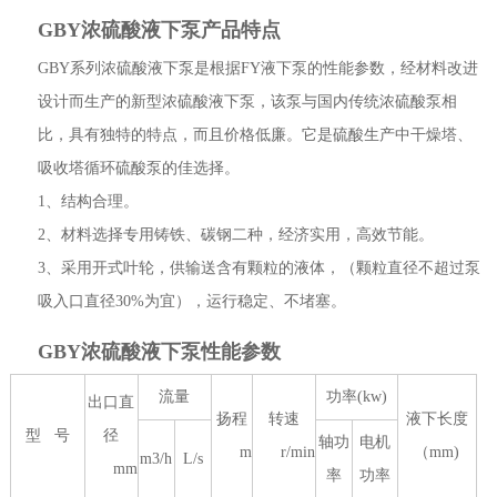
GBY浓硫酸液下泵产品特点
GBY系列浓硫酸液下泵是根据FY液下泵的性能参数，经材料改进
设计而生产的新型浓硫酸液下泵，该泵与国内传统浓硫酸泵相
比，具有独特的特点，而且价格低廉。它是硫酸生产中干燥塔、
吸收塔循环硫酸泵的佳选择。
1、结构合理。
2、材料选择专用铸铁、碳钢二种，经济实用，高效节能。
3、采用开式叶轮，供输送含有颗粒的液体，（颗粒直径不超过泵
吸入口直径30%为宜），运行稳定、不堵塞。
GBY浓硫酸液下泵性能参数
流量
功率(kw)
出口直
扬程
转速
液下长度
型 号
径
轴功
电机
m
r/min
（mm)
m3/h
L/s
mm
率
功率